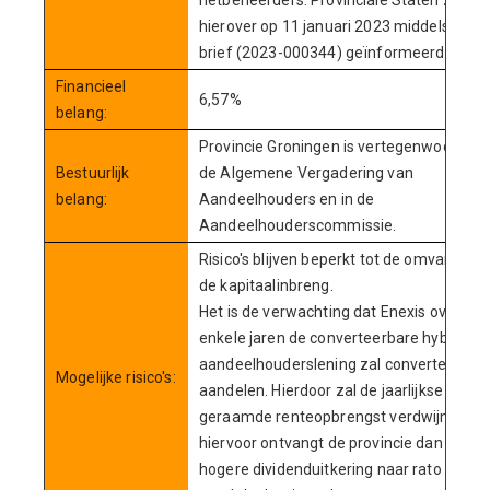
netbeheerders. Provinciale Staten zijn
hierover op 11 januari 2023 middels een
brief (2023-000344) geïnformeerd.
Financieel
6,57%
belang:
Provincie Groningen is vertegenwoordigd 
Bestuurlijk
de Algemene Vergadering van
belang:
Aandeelhouders en in de
Aandeelhouderscommissie.
Risico's blijven beperkt tot de omvang va
de kapitaalinbreng.
Het is de verwachting dat Enexis over
enkele jaren de converteerbare hybride
aandeelhouderslening zal converteren in
Mogelijke risico's:
aandelen. Hierdoor zal de jaarlijkse
geraamde renteopbrengst verdwijnen en
hiervoor ontvangt de provincie dan een ie
hogere dividenduitkering naar rato van h