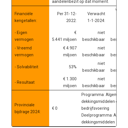
aandelenbezit op dat moment.
Verwa
Financiële
Per 31-12-
Verwacht
31-
kengetallen:
2022:
1-1-2024:
20
- Eigen
€
niet
n
vermogen
5.441 miljoen
beschikbaar
beschikb
- Vreemd
€ 4.907
niet
n
vermogen
miljoen
beschikbaar
beschikb
niet
n
- Solvabiliteit
53%
beschikbaar
beschikb
€ 1.300
niet
n
- Resultaat
miljoen
beschikbaar
beschikb
Programma: Algemene
dekkingsmiddelen en
Provinciale
€ 0
bedrijfsvoering
bijdrage 2024:
Deelprogramma: Algem
dekkingsmiddelen