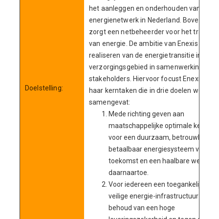
het aanleggen en onderhouden van het
energienetwerk in Nederland. Bovendien
zorgt een netbeheerder voor het transpo
van energie. De ambitie van Enexis is het
realiseren van de energietransitie in haar
verzorgingsgebied in samenwerking met
stakeholders. Hiervoor focust Enexis op
Doelstelling:
haar kerntaken die in drie doelen worden
samengevat:
Mede richting geven aan
maatschappelijke optimale keuzes
voor een duurzaam, betrouwbaar e
betaalbaar energiesysteem van de
toekomst en een haalbare weg
daarnaartoe.
Voor iedereen een toegankelijke,
veilige energie-infrastructuur met
behoud van een hoge