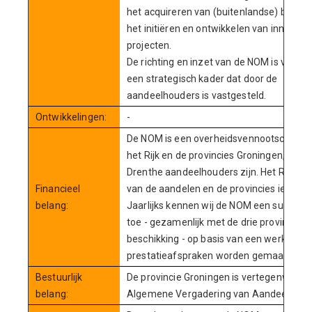
het acquireren van (buitenlandse) bedrij
het initiëren en ontwikkelen van innovati
projecten.
De richting en inzet van de NOM is vastge
een strategisch kader dat door de
aandeelhouders is vastgesteld.
Ontwikkelingen:
-
De NOM is een overheidsvennootschap, 
het Rijk en de provincies Groningen, Frysl
Drenthe aandeelhouders zijn. Het Rijk be
Financieel
van de aandelen en de provincies ieder 1
belang:
Jaarlijks kennen wij de NOM een subsidie
toe - gezamenlijk met de drie provincies 
beschikking - op basis van een werkplan,
prestatieafspraken worden gemaakt.
Bestuurlijk
De provincie Groningen is vertegenwoordi
belang:
Algemene Vergadering van Aandeelhoud