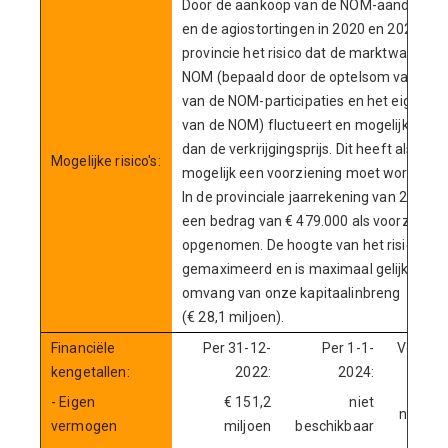
Door de aankoop van de NOM-aandelen i
en de agiostortingen in 2020 en 2021 loo
provincie het risico dat de marktwaarde 
NOM (bepaald door de optelsom van de 
van de NOM-participaties en het eigen 
van de NOM) fluctueert en mogelijk lager 
dan de verkrijgingsprijs. Dit heeft als gevo
Mogelijke risico's:
mogelijk een voorziening moet worden ge
In de provinciale jaarrekening van 2021 is
een bedrag van € 479.000 als voorzienin
opgenomen. De hoogte van het risico's is
gemaximeerd en is maximaal gelijk aan 
omvang van onze kapitaalinbreng
(€ 28,1 miljoen).
Financiële
Per 31-12-
Per 1-1-
Verwach
kengetallen:
2022:
2024:
- Eigen
€ 151,2
niet
niet be
vermogen
miljoen
beschikbaar