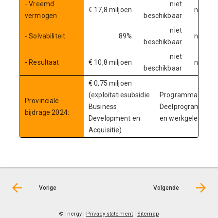
- Vreemd
niet
€ 17,8 miljoen
niet be
vermogen
beschikbaar
niet
- Solvabiliteit
89%
niet be
beschikbaar
niet
- Resultaat
€ 10,8 miljoen
niet be
beschikbaar
€ 0,75 miljoen
(exploitatiesubsidie
Programma: Econ
Provinciale
Business
Deelprogramma: 
bijdrage 2024:
Development en
en werkgelegenhe
Acquisitie)
Vorige
Volgende
© Inergy
|
Privacy statement
|
Sitemap