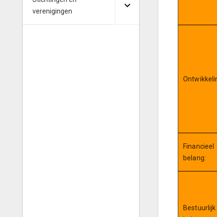
verenigingen
Ontwikkeli
Financieel
belang:
Bestuurlijk