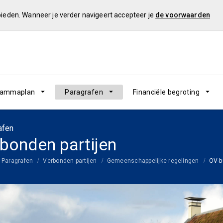
 bieden. Wanneer je verder navigeert accepteer je
de voorwaarden
rammaplan
Paragrafen
Financiële begroting
afen
bonden partijen
Paragrafen
Verbonden partijen
Gemeenschappelijke regelingen
OV-b