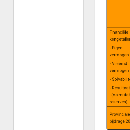
Financiële
kengetalle
- Eigen
vermogen
- Vreemd
vermogen
- Solvabilit
- Resultaa
(na mutat
reserves)
Provincial
bijdrage 2