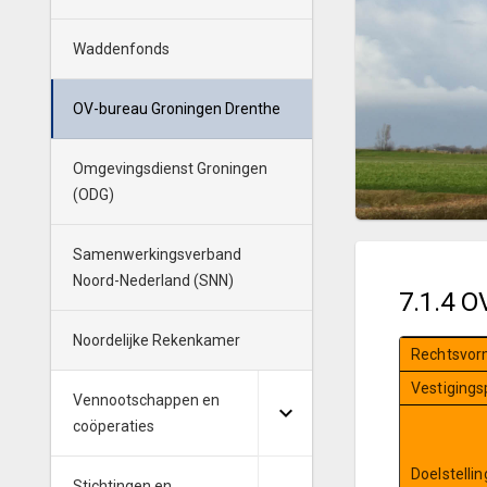
Waddenfonds
OV-bureau Groningen Drenthe
Omgevingsdienst Groningen
(ODG)
Samenwerkingsverband
Noord-Nederland (SNN)
7.1.4 
Noordelijke Rekenkamer
Rechtsvor
Vestigings
Vennootschappen en
coöperaties
Doelstellin
Stichtingen en