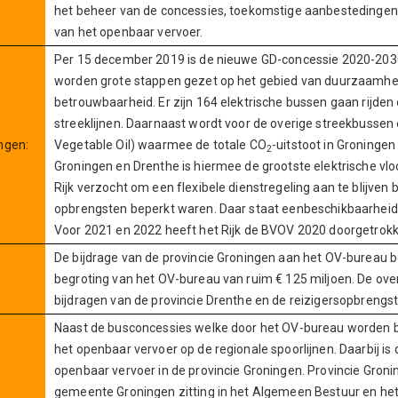
het beheer van de concessies, toekomstige aanbestedingen 
van het openbaar vervoer.
Per 15 december 2019 is de nieuwe GD-concessie 2020-2030
worden grote stappen gezet op het gebied van duurzaamheid,
betrouwbaarheid. Er zijn 164 elektrische bussen gaan rijden o
streeklijnen. Daarnaast wordt voor de overige streekbussen
ngen:
Vegetable Oil) waarmee de totale CO
-uitstoot in Groninge
2
Groningen en Drenthe is hiermee de grootste elektrische vloo
Rijk verzocht om een flexibele dienstregeling aan te blijven 
opbrengsten beperkt waren. Daar staat een
beschikbaarheid
Voor 2021 en 2022 heeft het Rijk de BVOV 2020 doorgetrok
De bijdrage van de provincie Groningen aan het OV-bureau be
begroting van het OV-bureau van ruim € 125 miljoen. De ov
bijdragen van de provincie Drenthe en de reizigersopbrengs
Naast de busconcessies welke door het OV-bureau worden be
het openbaar vervoer op de regionale spoorlijnen. Daarbij is
openbaar vervoer in de provincie Groningen. Provincie Gron
gemeente Groningen zitting in het Algemeen Bestuur en het 