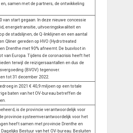
en, samen met de partners, de ontwikkeling
 van start gegaan. In deze nieuwe concessie
 energietransitie, uitvoeringskwaliteit en
p de stadslijnen, de Q-linklijnen en een aantal
 en Qliner gereden op HVO (Hydrotreated
n en Drenthe met 90% afneemt. De busvloot in
t van Europa. Tijdens de coronacrisis heeft het
bieden terwijl de reizigersaantallen en dus de
svergoeding (BVOV) tegenover.
ken tot 31 december 2022.
droeg in 2021 € 40,9 miljoen op een totale
erige baten van het OV-bureau betreffen de
ten.
heerd, is de provincie verantwoordelijk voor
 de provincie systeemverantwoordelijk voor het
ingen heeft samen met provincie Drenthe en
Dagelijks Bestuur van het OV-bureau. Besluiten