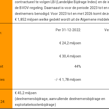
contractueel te volgen LBI (Landelijke Bijdrage Index) en d
de BVOV-regeling. Daarnaast is voor de periode 2023 tot en
deelnemers benodigd. Voor 2023 tot en met 2026 komt deze
€ 1,852 miljoen welke gedekt wordt uit de Algemene middel
Per 31-12-2022:
Ve
n:
€ 24,2 miljoen
€ 30,4 miljoen
eit
44%
t
ies
-/- € 1,78 miljoen
€ 45,2 miljoen
e
(deelnemersbijdrage, aanvullende deelnemersbijdrage en
024:
exploitatiekostenbijdrage)