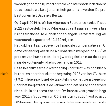
worden genomen bij meerderheid van stemmen, behoudens 
de concessie welke bij unanimiteit genomen worden. De prov
Bestuur en het Dagelijks Bestuur.
Op 9 april 2019 heeft het Algemeen Bestuur de notitie R
2022 vastgesteld. Het OV-bureau streeft naar een weerstan
risico's financieel te kunnen ondervangen. Na vaststelling v
weerstandscapaciteit € 12,182 miljoen.
Het Rijk heeft aangegeven de financiële compensatie aan OV
deze verlenging van de beschikbaarheidsvergoeding OV (BV
procent van hun kosten. Hierbij wordt gekeken naar de beg
naar de kostenontwikkeling per januari 2022.
Deze beschikbaarheidsvergoeding voor 2022 was nog niet o
sico's:
bureau en daardoor sluit de begroting 2022 van het OV-bure
(€ 9,2 miljoen exclusief de taakstelling op het dienstregelin
Door het na-ijleffect is de verwachting dat het openbaar ve
niveau is. In de recent door het OV-bureau vastgestelde beg
voor 2022 afgegeven van € 0,5 miljoen negatief, wat opgev
OV-bureau. Hierbij is aangegeven dat er een reëel risico is da