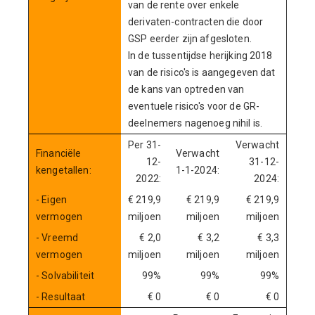
van de rente over enkele
derivaten-contracten die door
GSP eerder zijn afgesloten.
In de tussentijdse herijking 2018
van de risico's is aangegeven dat
de kans van optreden van
eventuele risico's voor de GR-
deelnemers nagenoeg nihil is.
Per 31-
Verwacht
Financiële
Verwacht
12-
31-12-
kengetallen:
1-1-2024:
2022:
2024:
- Eigen
€ 219,9
€ 219,9
€ 219,9
vermogen
miljoen
miljoen
miljoen
- Vreemd
€ 2,0
€ 3,2
€ 3,3
vermogen
miljoen
miljoen
miljoen
- Solvabiliteit
99%
99%
99%
- Resultaat
€ 0
€ 0
€ 0