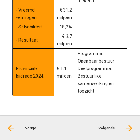
bekend
- Vreemd
€ 31,2
vermogen
miljoen
- Solvabiliteit
18,2%
€ 3,7
- Resultaat
miljoen
Programma:
Openbaar bestuur
Provinciale
€ 1,1
Deelprogramma:
bijdrage 2024:
miljoen
Bestuurlijke
samenwerking en
toezicht
Vorige
Volgende