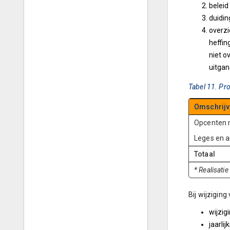
beleid
duidin
overzi
heffin
niet o
uitgan
Tabel 11. Pr
Omschrijv
Opcenten 
Leges en a
Totaal
* 
Bij wijzigin
wijzig
jaarli