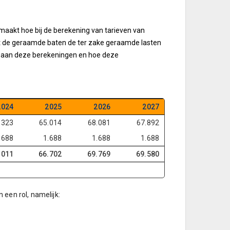
emaakt hoe bij de berekening van tarieven van
at de geraamde baten de ter zake geraamde lasten
en aan deze berekeningen en hoe deze
2024
2025
2026
2027
.323
65.014
68.081
67.892
.688
1.688
1.688
1.688
.011
66.702
69.769
69.580
een rol, namelijk: