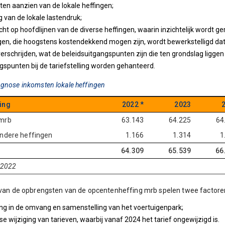
 ten aanzien van de lokale heffingen;
g van de lokale lastendruk;
cht op hoofdlijnen van de diverse heffingen, waarin inzichtelijk wordt g
gen, die hoogstens kostendekkend mogen zijn, wordt bewerkstelligd d
verschrijden, wat de beleidsuitgangspunten zijn die ten grondslag ligg
gspunten bij de tariefstelling worden gehanteerd.
ognose inkomsten lokale heffingen
ing
2022 *
2023
mrb
63.143
64.225
64
ndere heffingen
1.166
1.314
1
64.309
65.539
66
Realisatie 2022
g van de opbrengsten van de opcentenheffing mrb spelen twee factoren 
ing in de omvang en samenstelling van het voertuigenpark;
jkse wijziging van tarieven, waarbij vanaf 2024 het tarief ongewijzigd is.