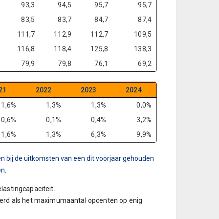
93,3
94,5
95,7
95,7
83,5
83,7
84,7
87,4
111,7
112,9
112,7
109,5
116,8
118,4
125,8
138,3
79,9
79,8
76,1
69,2
21
2022
2023
2024
1,6%
1,3%
1,3%
0,0%
0,6%
0,1%
0,4%
3,2%
1,6%
1,3%
6,3%
9,9%
n bij de uitkomsten van een dit voorjaar gehouden
en.
lastingcapaciteit.
reerd als het maximumaantal opcenten op enig