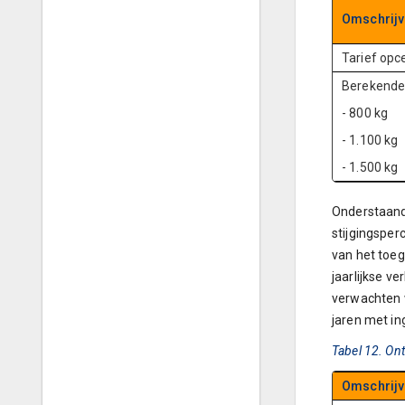
Omschrijv
Tarief opc
Berekende 
- 800 kg
- 1.100 kg
- 1.500 kg
Onderstaande
stijgingsperc
van het toeg
jaarlijkse v
verwachten w
jaren met in
Tabel 12. Ont
Omschrijv