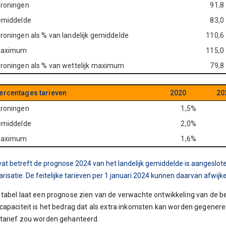
Groningen
91,8
gemiddelde
83,0
Groningen als % van landelijk gemiddelde
110,6
 maximum
115,0
Groningen als % van wettelijk maximum
79,8
ercentages tarieven
2020
20
Groningen
1,5%
gemiddelde
2,0%
 maximum
1,6%
at betreft de prognose 2024 van het landelijk gemiddelde is aangeslote
arisatie. De feitelijke tarieven per 1 januari 2024 kunnen daarvan afwijk
tabel laat een prognose zien van de verwachte ontwikkeling van de be
capaciteit is het bedrag dat als extra inkomsten kan worden gegene
tarief zou worden gehanteerd.