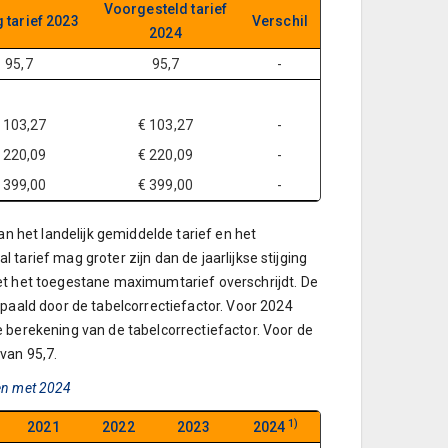
Voorgesteld tarief
 tarief 2023
Verschil
2024
95,7
95,7
-
 103,27
€ 103,27
-
 220,09
€ 220,09
-
 399,00
€ 399,00
-
an het landelijk gemiddelde tarief en het
l tarief mag groter zijn dan de jaarlijkse stijging
et het toegestane maximumtarief overschrijdt. De
paald door de tabelcorrectiefactor. Voor 2024
 berekening van de tabelcorrectiefactor. Voor de
van 95,7.
 en met 2024
1)
2021
2022
2023
2024