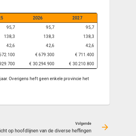
25
2026
2027
95,7
95,7
95,7
138,3
138,3
138,3
42,6
42,6
42,6
672.100
€ 679.300
€ 711.400
.929.700
€ 30.294.900
€ 30.210.800
jaar. Overigens heft geen enkele provincie het
Volgende
cht op hoofdlijnen van de diverse heffingen