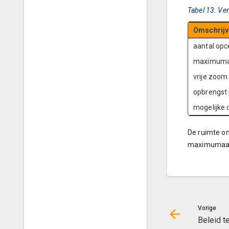
Tabel 13. Ve
Omschrijv
aantal opc
maximumaa
vrije zoom
opbrengst 
mogelijke 
De ruimte om
maximumaan
Vorige
Beleid t