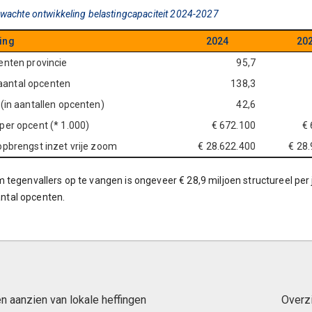
rwachte ontwikkeling belastingcapaciteit 2024-2027
ing
2024
20
enten provincie
95,7
ntal opcenten
138,3
 (in aantallen opcenten)
42,6
per opcent (* 1.000)
€ 672.100
€ 
opbrengst inzet vrije zoom
€ 28.622.400
€ 28
 tegenvallers op te vangen is ongeveer € 28,9 miljoen structureel per 
tal opcenten.
en aanzien van lokale heffingen
Overzi