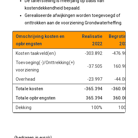
De tariefstelling is meerjarig op basis van
kostendekkendheid bepaald.
Gerealiseerde afwijkingen worden toegevoegd of
onttrokken aan de voorziening Grondwaterheffing.
Omschrijving kosten en
Realisatie
Begroting
opbrengsten
2022
2023
Kosten taakveld(en)
-303.892
-476.900
Toevoeging(-)/Onttrekking(+)
-37.505
160.900
voorziening
Overhead
-23.997
-44.000
Totale kosten
-365.394
-360.000
Totale opbrengsten
365.394
360.000
Dekking
100%
100%
(bedragen in euro's)