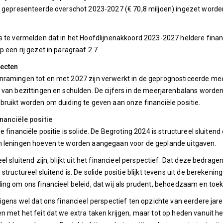
t gepresenteerde overschot 2023-2027 (€ 70,8 miljoen) ingezet worden 
s te vermelden dat in het Hoofdlijnenakkoord 2023-2027 heldere finan
p een rij gezet in paragraaf 2.7.
ecten
ramingen tot en met 2027 zijn verwerkt in de geprognosticeerde meer
 van bezittingen en schulden. De cijfers in de meerjarenbalans worden 
bruikt worden om duiding te geven aan onze financiële positie.
nanciële positie
le financiële positie is solide. De Begroting 2024 is structureel sluit
n leningen hoeven te worden aangegaan voor de geplande uitgaven.
el sluitend zijn, blijkt uit het financieel perspectief. Dat deze bedragen
structureel sluitend is. De solide positie blijkt tevens uit de berekeni
ing om ons financieel beleid, dat wij als prudent, behoedzaam en t
rigens wel dat ons financieel perspectief ten opzichte van eerdere jar
n met het feit dat we extra taken krijgen, maar tot op heden vanuit h