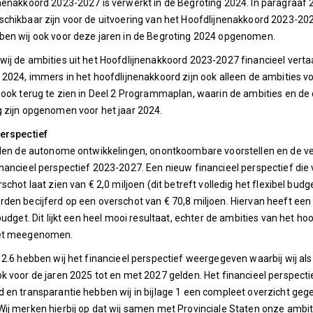
nenakkoord 2023-2027 is verwerkt in de Begroting 2024. In paragraaf 2
chikbaar zijn voor de uitvoering van het Hoofdlijnenakkoord 2023-20
ben wij ook voor deze jaren in de Begroting 2024 opgenomen.
ij de ambities uit het Hoofdlijnenakkoord 2023-2027 financieel verta
 2024, immers in het hoofdlijnenakkoord zijn ook alleen de ambities v
 ook terug te zien in Deel 2 Programmaplan, waarin de ambities en de 
 zijn opgenomen voor het jaar 2024.
perspectief
iden de autonome ontwikkelingen, onontkoombare voorstellen en de ve
nancieel perspectief 2023-2027. Een nieuw financieel perspectief die 
rschot laat zien van € 2,0 miljoen (dit betreft volledig het flexibel bu
den becijferd op een overschot van € 70,8 miljoen. Hiervan heeft een b
budget. Dit lijkt een heel mooi resultaat, echter de ambities van het ho
iet meegenomen.
 2.6 hebben wij het financieel perspectief weergegeven waarbij wij a
k voor de jaren 2025 tot en met 2027 gelden. Het financieel perspecti
 en transparantie hebben wij in bijlage 1 een compleet overzicht geg
Wij merken hierbij op dat wij samen met Provinciale Staten onze amb