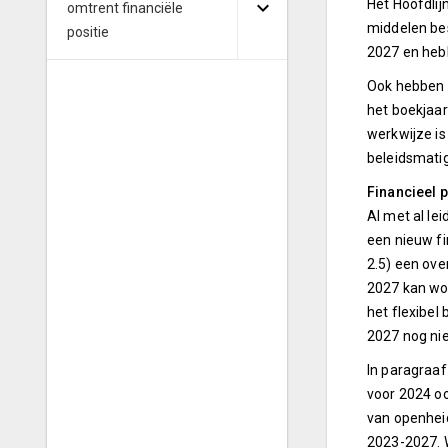
Het Hoofdlij
omtrent financiële
middelen bes
positie
2027 en heb
Ook hebben w
het boekjaar
werkwijze is
beleidsmatig
Financieel 
Al met al le
een nieuw fi
2.5) een ove
2027 kan wor
het flexibel 
2027 nog n
In paragraaf
voor 2024 oo
van openheid
2023-2027. 