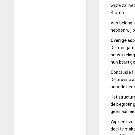
wijze zal he
Staten.
Van belang i
hebben wij o
Overige asp
De meerjaren
ontwikkeling
hun beurt ge
Conclusie fi
De provincia
periode gee
Het structure
de begroting 
geen aanleid
Wij zien ove
deel te make