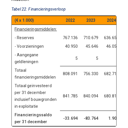
Tabel 22. Financieringsverloop
(€ x 1.000)
2022
2023
2024
Financieringsmiddelen:
- Reserves
767.136
710.679
636.654
6
- Voorzieningen
40.950
45.646
46.055
- Aangegane
5
5
5
geldleningen
Totaal
808.091
756.330
682.714
6
financieringsmiddelen
Totaal geïnvesteerd
per 31 december
841.785
840.094
680.814
6
inclusief bouwgronden
in exploitatie
Financieringssaldo
-33.694
-83.764
1.900
per 31 december