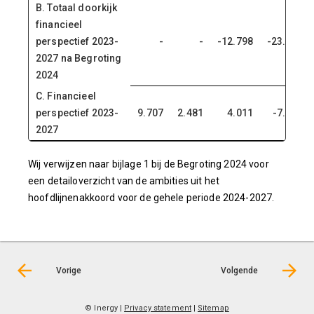
B. Totaal doorkijk
financieel
perspectief 2023-
-
-
-12.798
-23.549
2027 na Begroting
2024
C. Financieel
perspectief 2023-
9.707
2.481
4.011
-7.993
2027
Wij verwijzen naar bijlage 1 bij de Begroting 2024 voor
een detailoverzicht van de ambities uit het
hoofdlijnenakkoord voor de gehele periode 2024-2027.
Vorige
Volgende
© Inergy
|
Privacy statement
|
Sitemap