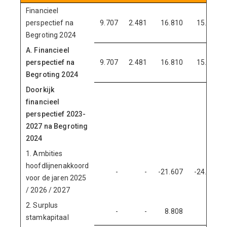
Financieel
perspectief na
9.707
2.481
16.810
15.556
Begroting 2024
A. Financieel
perspectief na
9.707
2.481
16.810
15.556
Begroting 2024
Doorkijk
financieel
perspectief 2023-
2027 na Begroting
2024
1. Ambities
hoofdlijnenakkoord
-
-
-21.607
-24.441
voor de jaren 2025
/ 2026 / 2027
2. Surplus
-
-
8.808
892
stamkapitaal