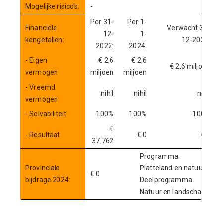
Mogelijke risico's:
-
Per 31-
Per 1-
Financiële
Verwacht 31-
12-
1-
kengetallen:
12-2024:
2022:
2024:
- Eigen
€ 2,6
€ 2,6
€ 2,6 miljoen
vermogen
miljoen
miljoen
- Vreemd
nihil
nihil
nihil
vermogen
- Solvabiliteit
100%
100%
100%
€
- Resultaat
€ 0
€ 0
37.762
Programma:
Provinciale
Platteland en natuur
€ 0
bijdrage 2024:
Deelprogramma:
Natuur en landschap