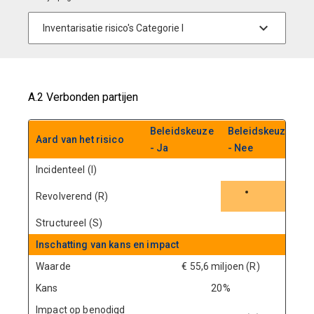
A.2 Verbonden partijen
Beleidskeuze
Beleidskeuze
Aard van het risico
- Ja
- Nee
Incidenteel (I)
Revolverend (R)
Structureel (S)
Inschatting van kans en impact
Waarde
€ 55,6 miljoen (R)
Kans
20%
Impact op benodigd