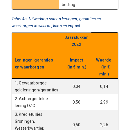
bedrag.
Tabel 4b. Uitwerking risico’s leningen, garanties en
waarborgen in waarde, kans en impact
Jaarstukken
Begr
2022
20
Leningen, garanties
Impact
Waarde
Ka
en waarborgen
(in € mln.)
(in €
mln.)
1. Gewaarborgde
0,04
0,14
1
geldleningen/garanties
2. Achtergestelde
0,56
2,99
2
lening OZG
3. Kredietunies
Groningen,
0,50
2,25
2
Westerkwartier,