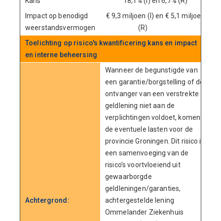
Kans
18,1% (I) en 6,7% (R)
Impact op benodigd
€ 9,3 miljoen (I) en € 5,1 miljoen
weerstandsvermogen
(R)
Toelichting op risico's kwantificering kans en impact
en interne beheersing
Wanneer de begunstigde van
een garantie/borgstelling of de
ontvanger van een verstrekte
geldlening niet aan de
verplichtingen voldoet, komen
de eventuele lasten voor de
provincie Groningen. Dit risico is
een samenvoeging van de
risico’s voortvloeiend uit
gewaarborgde
geldleningen/garanties,
Achtergrond:
achtergestelde lening
Ommelander Ziekenhuis