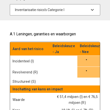
A.1 Leningen, garanties en waarborgen
Beleidskeuze
Beleidskeuze
Aard van het risico
- Ja
- Nee
Incidenteel (I)
Revolverend (R)
Structureel (S)
Inschatting van kans en impact
€ 51,4 miljoen (I) en € 76,5
Waarde
miljoen (R)