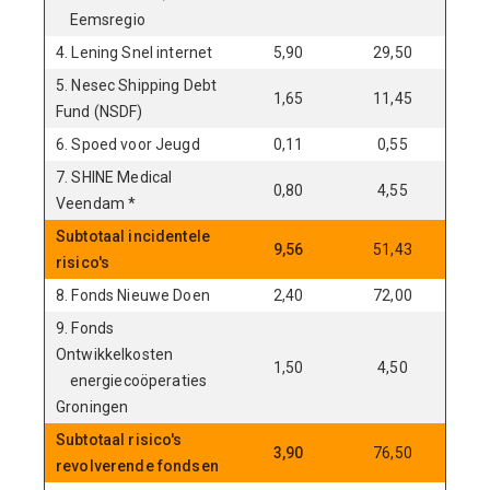
Eemsregio
4. Lening Snel internet
5,90
29,50
2
5. Nesec Shipping Debt
1,65
11,45
1
Fund (NSDF)
6. Spoed voor Jeugd
0,11
0,55
2
7. SHINE Medical
0,80
4,55
2
Veendam *
Subtotaal incidentele
9,56
51,43
18
risico's
8. Fonds Nieuwe Doen
2,40
72,00
5
9. Fonds
Ontwikkelkosten
1,50
4,50
3
energiecoöperaties
Groningen
Subtotaal risico's
3,90
76,50
6,
revolverende fondsen