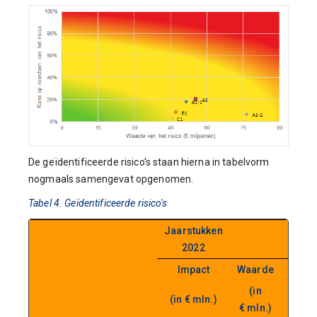
De geïdentificeerde risico's staan hierna in tabelvorm
nogmaals samengevat opgenomen.
Tabel 4. Geïdentificeerde risico's
Jaarstukken
Begr
2022
Impact
Waarde
K
(in
(in € mln.)
(perc
€ mln.)