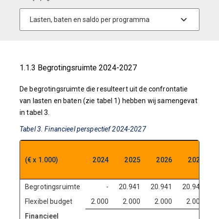
1.1.3 Begrotingsruimte 2024-2027
De begrotingsruimte die resulteert uit de confrontatie
van lasten en baten (zie tabel 1) hebben wij samengevat
in tabel 3.
Tabel 3. Financieel perspectief 2024-2027
T
(€ x 1.000)
2024
2025
2026
2027
2
Begrotingsruimte
-
20.941
20.941
20.941
6
Flexibel budget
2.000
2.000
2.000
2.000
Financieel