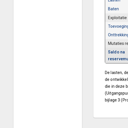
Lasten
Baten
Exploitatie
Toevoegin
Onttrekkin
Mutaties r
Saldo na
reservemu
De lasten, d
de ontwikkel
die in deze 
(Uitgangspun
bijlage 3 (