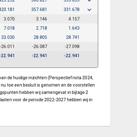
423.252
360.827
335.835
420.181
357.681
331.678
3.070
3.146
4.157
7.018
2.718
1.643
33.030
28.805
28.741
-26.011
-26.087
-27.098
-22.941
-22.941
-22.941
van de huidige inzichten (Perspectiefnota 2024,
 nu toe een besluit is genomen en de voorstellen
ngspunten hebben wij samengevat in bijlage 2
lasten voor de periode 2022-2027 hebben wij in