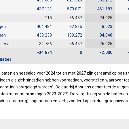
437.003
627.328
535.212
437.121
570.871
461.187
-118
56.457
74.025
gen
404.484
82.815
8.023
gen
439.239
139.272
84.048
eserves
-34.756
-56.457
-76.025
-34.874
0
-2.000
taties
e baten en het saldo voor 2024 tot en met 2027 zijn geraamd op basis 
ingen die zich sindsdien hebben voorgedaan, voorstellen waarover tot
begroting voorgelegd worden). De daarbij door ons gehanteerde uitga
ten meerjarenramingen 2023-2027). De vergelijking van de baten en 
Productenraming) opgenomen en verbijzonderd op productgroepniveau.