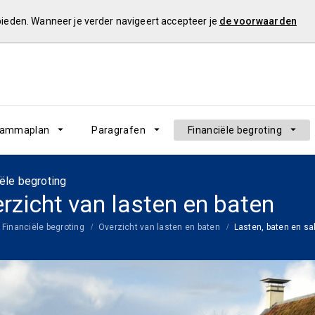
 bieden. Wanneer je verder navigeert accepteer je
de voorwaarden
rammaplan
Paragrafen
Financiële begroting
ële begroting
rzicht van lasten en baten
Financiële begroting
Overzicht van lasten en baten
Lasten, baten en s