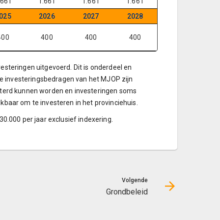
.661
1.661
1.661
1.661
025
2026
2027
2028
400
400
400
400
esteringen uitgevoerd. Dit is onderdeel en
e investeringsbedragen van het MJOP zijn
lusterd kunnen worden en investeringen soms
kbaar om te investeren in het provinciehuis.
.000 per jaar exclusief indexering.
Volgende
Grondbeleid