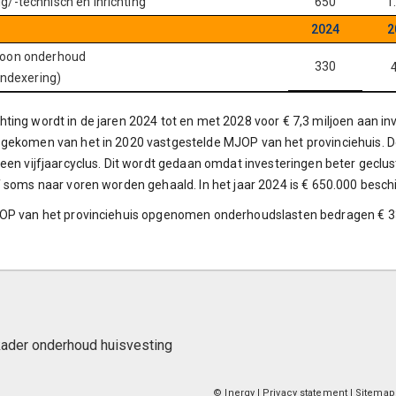
/-technisch en inrichting
650
1
2024
2
oon onderhoud
330
indexering)
ting wordt in de jaren 2024 tot en met 2028 voor € 7,3 miljoen aan inv
 gekomen van het in 2020 vastgestelde MJOP van het provinciehuis. D
 een vijfjaarcyclus. Dit wordt gedaan omdat investeringen beter gec
f soms naar voren worden gehaald. In het jaar 2024 is € 650.000 beschi
OP van het provinciehuis opgenomen onderhoudslasten bedragen € 330
ader onderhoud huisvesting
© Inergy
|
Privacy statement
|
Sitemap