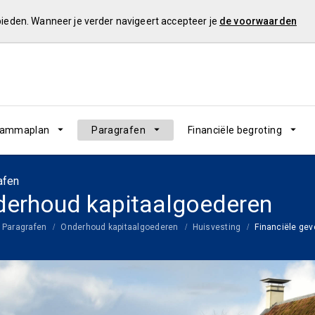
 bieden. Wanneer je verder navigeert accepteer je
de voorwaarden
rammaplan
Paragrafen
Financiële begroting
afen
erhoud kapitaalgoederen
Paragrafen
Onderhoud kapitaalgoederen
Huisvesting
Financiële ge