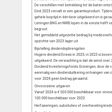
De verschillen met betrekking tot de baten ont
Eind 2023 vervalt er een garantieproduct. Tijde
gehele looptijd in één keer uitgekeerd en is ger
Leningen BNG en NWB lopen in de eerste helft va
begroot.
Het gemiddeld uitgezette bedrag bij medeoverhed
opzichte van 2023 lager uit.
Bijstelling dividendopbrengsten:
Hogere dividend Enexis in 2023; in 2023 is bove
uitgekeerd. De verwachting is dat de winst over 2
Dividend Investeringsfonds Groningen; door de v
eenmalig een dividenduitkering ontvangen van cir
voor 2024 geen bedrag geraamd.
Onvoorziene uitgaven:
Vanaf 2024 is € 500.000 beschikbaar voor onvoo
100.000 beschikbaar voor 2023.
Herfaseringen, subsituties of overheveling kred