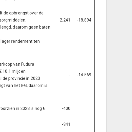
dt de opbrengst over de
azorgmiddelen.
2.241
-18.894
erlengd, daarom geen baten
s lager rendement ten
verkoop van Fudura
€ 10,1 miljoen.
-
-14.569
l de provincie in 2023
ngt van het IFG, daarom is
oorzien in 2023 is nog €
-400
-841