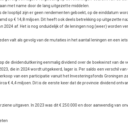
staan met name door de lang uitgezette middelen.
ns de looptijd zijn er geen rendementen geboekt, op de einddatum wor
aamd op € 14,8 miljoen. Dit heeft ook deels betrekking op uitgezette n
n 2024 af. Het is nog onduidelijk of de leningen nog (weer) worden v
en valt als gevolg van de mutaties in het aantal leningen en een iet
nop de dividenduitkering eenmalig dividend over de boekwinst van de 
023, die in 2024 wordt uitgekeerd, lager is. Per saldo een verschil van 
erkoop van een participatie vanuit het Investeringsfonds Groningen za
ca € 4,4 miljoen. Dit is de eerste keer dat de provincie dividend ontva
rziene uitgaven. In 2023 was dit € 250.000 en door aanwendig van onv
ieten