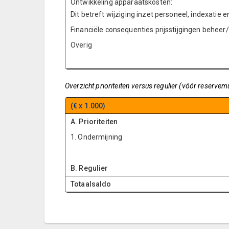
Ontwikkeling apparaatskosten:
Dit betreft wijziging inzet personeel, indexati
Financiële consequenties prijsstijgingen behe
Overig
Overzicht prioriteiten versus regulier (vóór reservem
(€ x 1.000)
A. Prioriteiten
1. Ondermijning
B. Regulier
Totaalsaldo