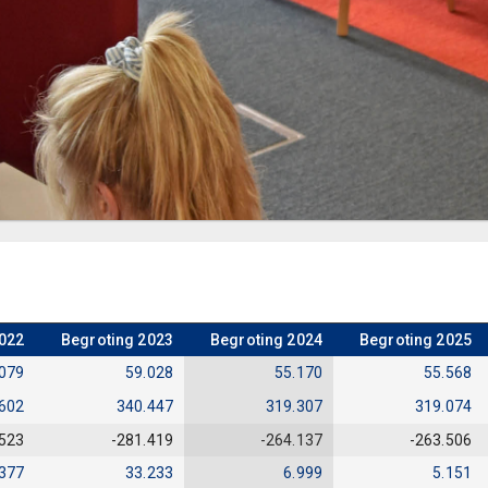
2022
Begroting 2023
Begroting 2024
Begroting 2025
.079
59.028
55.170
55.568
602
340.447
319.307
319.074
.523
-281.419
-264.137
-263.506
.377
33.233
6.999
5.151