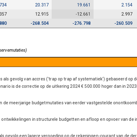
.734
20.317
19.661
2.154
.357
12.915
-12.661
2.997
880
-268.504
-276.798
-260.509
servemutaties)
s als gevolg van accres ('trap op trap af systematiek') gebaseerd op 
rio is de correctie op de uitkering 2024 € 500.000 hoger dan in 2023
en de meerjarige budgetmutaties van eerder vastgestelde onontkoomb
ntwikkelingen in structurele budgetten en afloop en opvoer van de in
 als gevolg een lagere vergoeding op de rekeningen-courant van de der