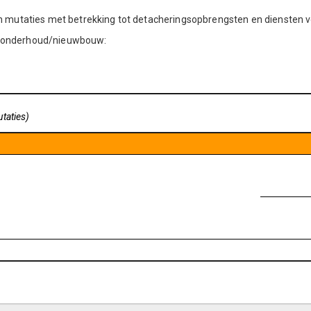
e en mutaties met betrekking tot detacheringsopbrengsten en diensten 
er/onderhoud/nieuwbouw:
utaties)