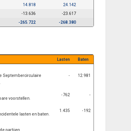
14.818
24.142
-13.636
-23.617
-265.722
-268.380
Lasten
Baten
de Septembercirculaire
-
12.981
.
-762
-
are voorstellen.
1.435
-192
cidentele lasten en baten.
de partijen.