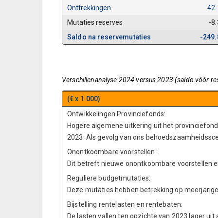
Onttrekkingen
42
Mutaties reserves
-8
Saldo na reservemutaties
-249.
Verschillenanalyse 2024 versus 2023 (saldo vóór re
(€ x 1.000)
Ontwikkelingen Provinciefonds:
Hogere algemene uitkering uit het provinciefond
2023. Als gevolg van ons behoedszaamheidsscena
Onontkoombare voorstellen:
Dit betreft nieuwe onontkoombare voorstellen 
Reguliere budgetmutaties:
Deze mutaties hebben betrekking op meerjarige o
Bijstelling rentelasten en rentebaten:
De lasten vallen ten opzichte van 2023 lager uit