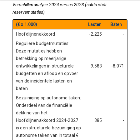
Verschillenanalyse 2024 versus 2023 (saldo vóór
reservemutaties)
(€ x 1.000)
Lasten
Baten
Hoofdlijnenakkoord
-2.225
-
Reguliere budgetmutaties:
Deze mutaties hebben
betrekking op meerjarige
ontwikkelingen in structurele
9.583
-8.071
budgetten en afloop en opvoer
van de incidentele lasten en
baten.
Bezuiniging op autonome taken:
Onderdeel van de financiële
dekking van het
Hoofdlijnenakkoord 2024-2027
385
-
is een structurele bezuiniging op
autonome taken van in totaal €