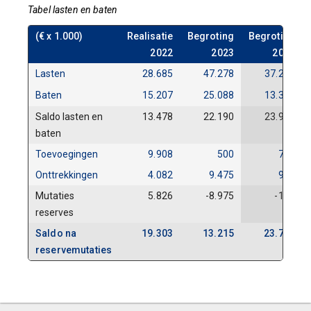
Tabel lasten en baten
(€ x 1.000)
Realisatie
Begroting
Begroting
2022
2023
2024
Lasten
28.685
47.278
37.243
Baten
15.207
25.088
13.316
Saldo lasten en
13.478
22.190
23.927
baten
Toevoegingen
9.908
500
750
Onttrekkingen
4.082
9.475
915
Mutaties
5.826
-8.975
-165
reserves
Saldo na
19.303
13.215
23.762
reservemutaties