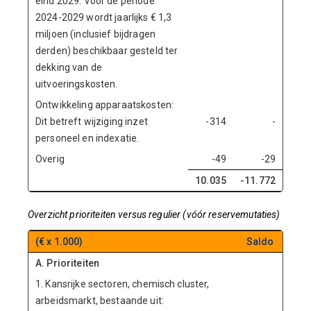
eind 2029. Voor de periode
2024-2029 wordt jaarlijks € 1,3
miljoen (inclusief bijdragen
derden) beschikbaar gesteld ter
dekking van de
uitvoeringskosten.
Ontwikkeling apparaatskosten:
Dit betreft wijziging inzet
-314
-
personeel en indexatie.
Overig
-49
-29
10.035
-11.772
Overzicht prioriteiten versus regulier (vóór reservemutaties)
(€ x 1.000)
Saldo
A. Prioriteiten
1. Kansrijke sectoren, chemisch cluster,
arbeidsmarkt, bestaande uit: