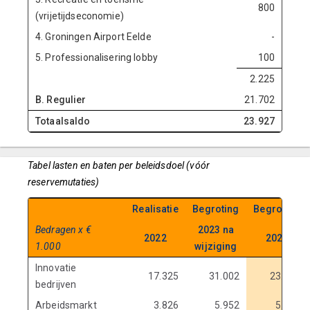
800
(vrijetijdseconomie)
4. Groningen Airport Eelde
-
5. Professionalisering lobby
100
2.225
B. Regulier
21.702
Totaalsaldo
23.927
Tabel lasten en baten per beleidsdoel (vóór
reservemutaties)
Realisatie
Begroting
Begroting
Bedragen x €
2023 na
2022
2024
1.000
wijziging
Innovatie
17.325
31.002
23.886
bedrijven
Arbeidsmarkt
3.826
5.952
5.803