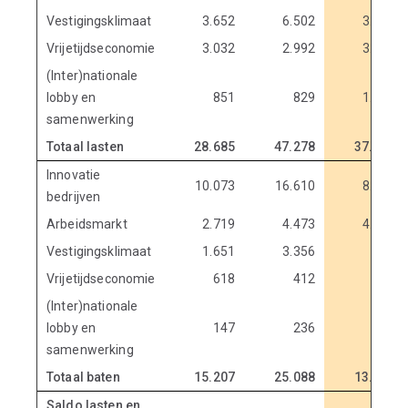
Vestigingsklimaat
3.652
6.502
3.391
Vrijetijdseconomie
3.032
2.992
3.088
(Inter)nationale
lobby en
851
829
1.075
samenwerking
Totaal lasten
28.685
47.278
37.243
Innovatie
10.073
16.610
8.064
bedrijven
Arbeidsmarkt
2.719
4.473
4.540
Vestigingsklimaat
1.651
3.356
114
Vrijetijdseconomie
618
412
361
(Inter)nationale
lobby en
147
236
238
samenwerking
Totaal baten
15.207
25.088
13.316
Saldo lasten en