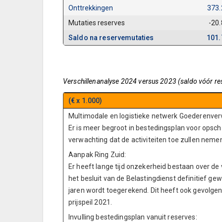
Onttrekkingen
373.
Mutaties reserves
-20
Saldo na reservemutaties
101.
Verschillenanalyse 2024 versus 2023 (saldo vóór re
(€ x 1.000)
Multimodale en logistieke netwerk Goederenverv
Er is meer begroot in bestedingsplan voor opschal
verwachting dat de activiteiten toe zullen ne
Aanpak Ring Zuid:
Er heeft lange tijd onzekerheid bestaan over de 
het besluit van de Belastingdienst definitief g
jaren wordt toegerekend. Dit heeft ook gevolgen 
prijspeil 2021.
Invulling bestedingsplan vanuit reserves: