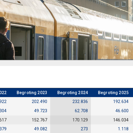
2022
Begroting 2023
Begroting 2024
Begroting 2025
922
202.490
232.836
192.634
.304
49.723
62.708
46.600
617
152.767
170.129
146.034
379
49.082
273
1.118