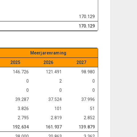
170.129
170.129
Meerjarenraming
2025
2026
2027
146.726
121.491
98.980
0
2
0
0
0
0
39.287
37.524
37.996
3.826
101
51
2.795
2.819
2.852
192.634
161.937
139.879
38.000
20.863
3.362