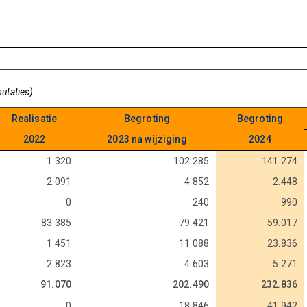
utaties)
Realisatie
Begroting
Begroting
2022
2023 na wijziging
2024
1.320
102.285
141.274
2.091
4.852
2.448
0
240
990
83.385
79.421
59.017
1.451
11.088
23.836
2.823
4.603
5.271
91.070
202.490
232.836
0
18.846
41.942