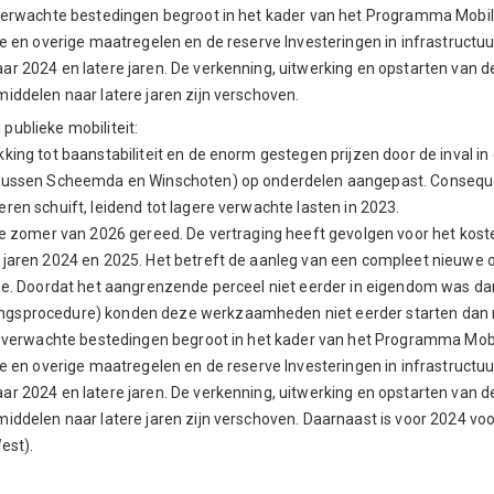
verwachte bestedingen begroot in het kader van het Programma Mobilit
e en overige maatregelen en de reserve Investeringen in infrastructuur.
r 2024 en latere jaren. De verkenning, uitwerking en opstarten van de
iddelen naar latere jaren zijn verschoven.
ublieke mobiliteit:
ing tot baanstabiliteit en de enorm gestegen prijzen door de inval in
 tussen Scheemda en Winschoten) op onderdelen aangepast. Consequen
ren schuift, leidend tot lagere verwachte lasten in 2023.
de zomer van 2026 gereed. De vertraging heeft gevolgen voor het kost
e jaren 2024 en 2025. Het betreft de aanleg van een compleet nieuw
ope. Doordat het aangrenzende perceel niet eerder in eigendom was d
ngsprocedure) konden deze werkzaamheden niet eerder starten dan
e verwachte bestedingen begroot in het kader van het Programma Mobili
e en overige maatregelen en de reserve Investeringen in infrastructuur.
r 2024 en latere jaren. De verkenning, uitwerking en opstarten van de
middelen naar latere jaren zijn verschoven. Daarnaast is voor 2024 v
est).