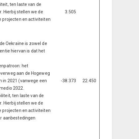
eit, ten laste van de
 Hierbij stellen we de
3.505
 projecten en activiteiten
 de Oekraïne is zowel de
tie hiervan is dat het
enpatroon: het
e overweg aan de Hogeweg
an in 2021 (vanwege een
-38.373
22.450
 medio 2022.
teit, ten laste van de
 Hierbij stellen we de
 projecten en activiteiten
oor aanbestedingen