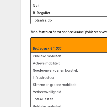
N.v.t.
B. Regulier
Totaalsaldo
Tabel lasten en baten per beleidsdoel (vóór reservem
Bedragen x € 1.000
Publieke mobiliteit
Actieve mobiliteit
Goederenvervoer en logistiek
Infrastructuur
Slimme en groene mobiliteit
Verkeersveiligheid
Totaal lasten
Publieke mobiliteit