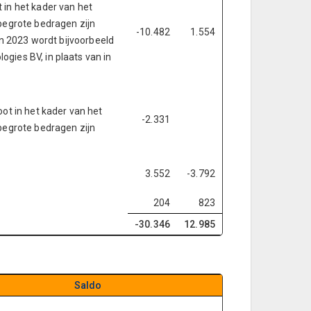
 in het kader van het
begrote bedragen zijn
-10.482
1.554
in 2023 wordt bijvoorbeeld
gies BV, in plaats van in
ot in het kader van het
-2.331
begrote bedragen zijn
3.552
-3.792
204
823
-30.346
12.985
Saldo