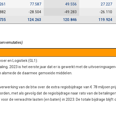
261
77.587
49.556
27.227
.882
-28.504
-49.283
-26.110
735
124.263
120.846
119.924
servemutaties)
oer en Logistiek (GL1):
ing; 2023 is het eerste jaar dat er is gewerkt met de uitvoeringsagenda
men alsmede de daarmee gemoeide middelen.
verwerking van de btw over de extra regiobijdrage van € 78 miljoen pri
eworden, met als gevolg dat de regiobijdrage naar rato van de betalin
voor de verwachte lasten (en baten) in 2023. De totale bijdrage blijft 