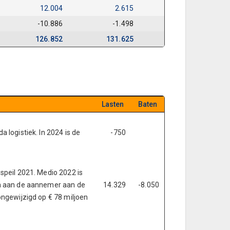
12.004
2.615
-10.886
-1.498
126.852
131.625
Lasten
Baten
 logistiek. In 2024 is de
-750
jspeil 2021. Medio 2022 is
gen aan de aannemer aan de
14.329
-8.050
ongewijzigd op € 78 miljoen